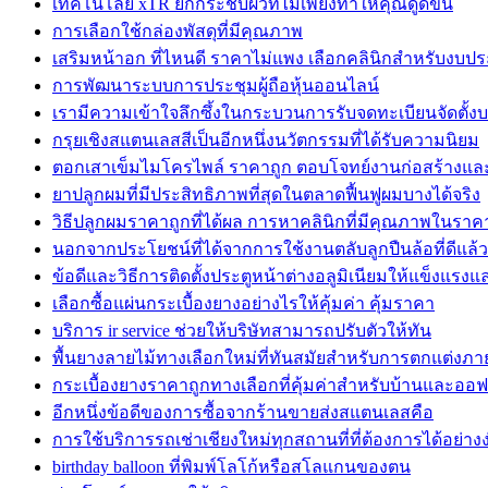
เทคโนโลยี xTR ยกกระชับผิวที่ไม่เพียงทำให้คุณดูดีขึ้น
การเลือกใช้กล่องพัสดุที่มีคุณภาพ
เสริมหน้าอก ที่ไหนดี ราคาไม่แพง เลือกคลินิกสำหรับงบ
การพัฒนาระบบการประชุมผู้ถือหุ้นออนไลน์
เรามีความเข้าใจลึกซึ้งในกระบวนการรับจดทะเบียนจัดตั้งบ
กรุยเชิงสแตนเลสสีเป็นอีกหนึ่งนวัตกรรมที่ได้รับความนิยม
ตอกเสาเข็มไมโครไพล์ ราคาถูก ตอบโจทย์งานก่อสร้างแล
ยาปลูกผมที่มีประสิทธิภาพที่สุดในตลาดฟื้นฟูผมบางได้จริง
วิธีปลูกผมราคาถูกที่ได้ผล การหาคลินิกที่มีคุณภาพในรา
นอกจากประโยชน์ที่ได้จากการใช้งานตลับลูกปืนล้อที่ดีแล้ว
ข้อดีและวิธีการติดตั้งประตูหน้าต่างอลูมิเนียมให้แข็งแร
เลือกซื้อแผ่นกระเบื้องยางอย่างไรให้คุ้มค่า คุ้มราคา
บริการ ir service ช่วยให้บริษัทสามารถปรับตัวให้ทัน
พื้นยางลายไม้ทางเลือกใหม่ที่ทันสมัยสำหรับการตกแต่งภ
กระเบื้องยางราคาถูกทางเลือกที่คุ้มค่าสำหรับบ้านและออฟ
อีกหนึ่งข้อดีของการซื้อจากร้านขายส่งสแตนเลสคือ
การใช้บริการรถเช่าเชียงใหม่ทุกสถานที่ที่ต้องการได้อย่าง
birthday balloon ที่พิมพ์โลโก้หรือสโลแกนของตน