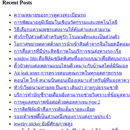
Recent Posts
ความหมายของการดูดวงทะเบียนรถ
การพัฒนาอลูมิเนียมในเชิงนวัตกรรมและเทคโนโลยี
วิธีเลือกแหวนเพชรแต่งงานให้คุ้มค่าและสวยงาม
ทัวร์กรุ๊ปส่วนตัวสำหรับคู่รัก โรแมนติกและเป็นส่วนตัว
โอกาสขยายตลาดด้วยการนำเข้าสินค้าจากจีนในยุคอีคอมเม
การสื่อสารที่มีประสิทธิภาพในบริการขนส่งทางรถ-เรือ
window film คือฟิล์มชนิดพิเศษที่ออกแบบมาเพื่อติดบนกระ
คิ้วบัวตกแต่งเพดานแบบไหนดี เหมาะกับบ้านสไตล์มินิมอล
Air leak tester การตรวจสอบคุณภาพในทุกอุตสาหกรรม
คอนโด ใกล้ สนามบินดอนเมืองเหมาะสำหรับผู้ที่มองหาควา
ทัวร์เวียดนามสายลุย ปีนเขา เดินป่า ถ่ายรูปธรรมชาติ
บริการทำบัญชีรายเดือนยังสามารถช่วยวิเคราะห์ข้อมูลทา
การดูแลสุขภาพข้อต่อด้วยคอลลาเจน type 2
การติดฟิล์มฝ้าคือการเติมเต็มรายละเอียด
รองเท้าเซฟตี้เป็นส่วนหนึ่งของการแต่งกายประจำ
jewelry sticker ยังมีศักยภาพสูง