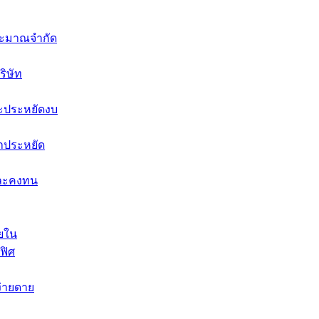
ประมาณจำกัด
ริษัท
ะประหยัดงบ
คาประหยัด
งและคงทน
ายใน
ฟิศ
ง่ายดาย