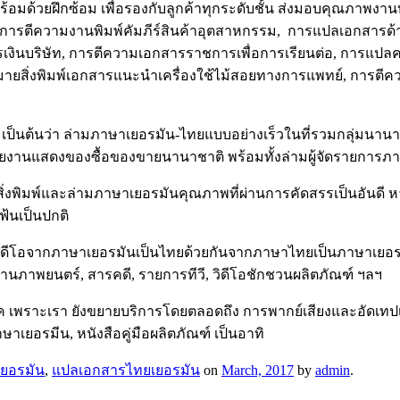
้อมด้วยฝึกซ้อม เพื่อรองกับลูกค้าทุกระดับชั้น ส่งมอบคุณภาพ
, การตีความงานพิมพ์คัมภีร์สินค้าอุตสาหกรรม, การแปลเอกสาร
งินบริษัท, การตีความเอกสารราชการเพื่อการเรียนต่อ, การแป
สิ่งพิมพ์เอกสารแนะนำเครื่องใช้ไม้สอยทางการแพทย์, การตี
 เป็นต้นว่า ล่ามภาษาเยอรมัน-ไทยแบบอย่างเร็วในที่รวมกลุ่มนาน
งานแสดงของซื้อของขายนานาชาติ พร้อมทั้งล่ามผู้จัดรายการภา
่งพิมพ์และล่ามภาษาเยอรมันคุณภาพที่ผ่านการคัดสรรเป็นอันดี ห
ฟ้นเป็นปกติ
หมายวิดีโอจากภาษาเยอรมันเป็นไทยด้วยกันจากภาษาไทยเป็นภาษาเย
งานภาพยนตร์, สารคดี, รายการทีวี, วิดีโอชักชวนผลิตภัณฑ์ ฯลฯ
ภค เพราะเรา ยังขยายบริการโดยตลอดถึง การพากย์เสียงและอัดเทปเ
เยอรมีน, หนังสือคู่มือผลิตภัณฑ์ เป็นอาทิ
ยอรมัน
,
แปลเอกสารไทยเยอรมัน
on
March, 2017
by
admin
.