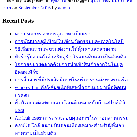
This entry was posted in
สุขภาพ
and tagged
สุขภาพดี
,
ออกกำลัง
กาย
on
September, 2016
by
admin
.
Recent Posts
ความหมายของการดูดวงทะเบียนรถ
การพัฒนาอลูมิเนียมในเชิงนวัตกรรมและเทคโนโลยี
วิธีเลือกแหวนเพชรแต่งงานให้คุ้มค่าและสวยงาม
ทัวร์กรุ๊ปส่วนตัวสำหรับคู่รัก โรแมนติกและเป็นส่วนตัว
โอกาสขยายตลาดด้วยการนำเข้าสินค้าจากจีนในยุค
อีคอมเมิร์ซ
การสื่อสารที่มีประสิทธิภาพในบริการขนส่งทางรถ-เรือ
window film คือฟิล์มชนิดพิเศษที่ออกแบบมาเพื่อติดบน
กระจก
คิ้วบัวตกแต่งเพดานแบบไหนดี เหมาะกับบ้านสไตล์มินิ
มอล
Air leak tester การตรวจสอบคุณภาพในทุกอุตสาหกรรม
คอนโด ใกล้ สนามบินดอนเมืองเหมาะสำหรับผู้ที่มอง
หาความเป็นส่วนตัว