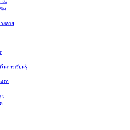
ายใน
ฟิศ
ง่ายดาย
าด
ในการเรียนรู้
องรถ
สุข
ุด