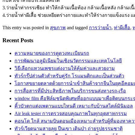
กับหัวเข่าหรือบริเวณหลังได้
3.ว่ายน้ำท่ากรรเชียง ทำให้กล้ามเนื้อท้อง กล้ามเนื้อหลัง กล้
4.ว่ายน้ำท่าผีเสื้อ ช่วยเหยียดร่างกายและทำให้ร่างกายแข็งแรง แต
This entry was posted in
สุขภาพ
and tagged
การว่ายน้ำ
,
ท่าผีเสื้อ
,
ท
Recent Posts
ความหมายของการดูดวงทะเบียนรถ
การพัฒนาอลูมิเนียมในเชิงนวัตกรรมและเทคโนโลยี
วิธีเลือกแหวนเพชรแต่งงานให้คุ้มค่าและสวยงาม
ทัวร์กรุ๊ปส่วนตัวสำหรับคู่รัก โรแมนติกและเป็นส่วนตัว
โอกาสขยายตลาดด้วยการนำเข้าสินค้าจากจีนในยุคอีคอมเม
การสื่อสารที่มีประสิทธิภาพในบริการขนส่งทางรถ-เรือ
window film คือฟิล์มชนิดพิเศษที่ออกแบบมาเพื่อติดบนกระ
คิ้วบัวตกแต่งเพดานแบบไหนดี เหมาะกับบ้านสไตล์มินิมอล
Air leak tester การตรวจสอบคุณภาพในทุกอุตสาหกรรม
คอนโด ใกล้ สนามบินดอนเมืองเหมาะสำหรับผู้ที่มองหาควา
ทัวร์เวียดนามสายลุย ปีนเขา เดินป่า ถ่ายรูปธรรมชาติ