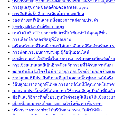
บริการทำบัญชีรายเดือนยังสามารถช่วยวิเคราะห์ข้อมูลทา
การดูแลสุขภาพข้อต่อด้วยคอลลาเจน type 2
การติดฟิล์มฝ้าคือการเติมเต็มรายละเอียด
รองเท้าเซฟตี้เป็นส่วนหนึ่งของการแต่งกายประจำ
jewelry sticker ยังมีศักยภาพสูง
เทคโนโลยี xTR ยกกระชับผิวที่ไม่เพียงทำให้คุณดูดีขึ้น
การเลือกใช้กล่องพัสดุที่มีคุณภาพ
เสริมหน้าอก ที่ไหนดี ราคาไม่แพง เลือกคลินิกสำหรับงบ
การพัฒนาระบบการประชุมผู้ถือหุ้นออนไลน์
เรามีความเข้าใจลึกซึ้งในกระบวนการรับจดทะเบียนจัดตั้งบ
กรุยเชิงสแตนเลสสีเป็นอีกหนึ่งนวัตกรรมที่ได้รับความนิยม
ตอกเสาเข็มไมโครไพล์ ราคาถูก ตอบโจทย์งานก่อสร้างแล
ยาปลูกผมที่มีประสิทธิภาพที่สุดในตลาดฟื้นฟูผมบางได้จริง
วิธีปลูกผมราคาถูกที่ได้ผล การหาคลินิกที่มีคุณภาพในรา
นอกจากประโยชน์ที่ได้จากการใช้งานตลับลูกปืนล้อที่ดีแล้ว
ข้อดีและวิธีการติดตั้งประตูหน้าต่างอลูมิเนียมให้แข็งแร
เลือกซื้อแผ่นกระเบื้องยางอย่างไรให้คุ้มค่า คุ้มราคา
บริการ ir service ช่วยให้บริษัทสามารถปรับตัวให้ทัน