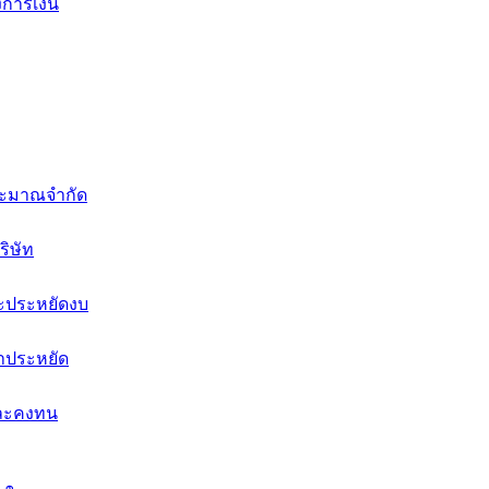
งการเงิน
ประมาณจำกัด
ริษัท
ะประหยัดงบ
คาประหยัด
งและคงทน