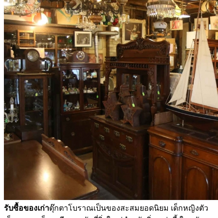
รับซื้อของเก่า
ตุ๊กตาโบราณเป็นของสะสมยอดนิยม เด็กหญิงตัว