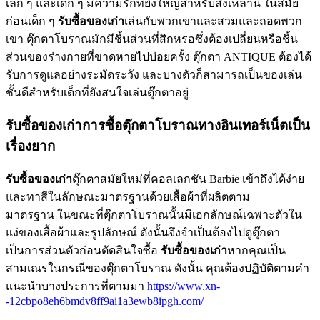
เล็ก ๆ และเด็ก ๆ มีความรักที่ยิ่งใหญ่สำหรับสิ่งเหล่านี้ ในสมัย
ก่อนเด็ก ๆ
รับซื้อของเก่า
เล่นกับพวกเขาและสวมและถอดพวก
เขา ตุ๊กตาโบราณมักมีชิ้นส่วนที่สึกหรอซึ่งต้องเปลี่ยนหรือชิ้น
ส่วนของร่างกายที่ขาดหายไปบ่อยครั้ง ตุ๊กตา ANTIQUE ต้องได้
รับการดูแลอย่างระมัดระวัง และบางตัวก็สามารถเป็นของเล่น
ชั้นดีสำหรับเด็กที่ยังสนใจเล่นตุ๊กตาอยู่
รับซื้อของเก่าการซื้อตุ๊กตาโบราณทางอินเทอร์เน็ตเป็น
เรื่องยาก
รับซื้อของเก่า
ตุ๊กตาสมัยใหม่ที่คอลเลกชัน Barbie เข้าถึงได้ง่าย
และทาสีในลักษณะมาตรฐานด้วยเสื้อผ้าที่ผลิตตาม
มาตรฐาน ในขณะที่ตุ๊กตาโบราณนั้นมีเอกลักษณ์เฉพาะตัวใน
แง่ของเสื้อผ้าและรูปลักษณ์ ดังนั้นจึงจำเป็นต้องไปดูตุ๊กตา
เป็นการส่วนตัวก่อนตัดสินใจซื้อ
รับซื้อของเก่า
หากคุณเป็น
สามเณรในกรณีของตุ๊กตาโบราณ ดังนั้น คุณต้องปฏิบัติตามคำ
แนะนำบางประการที่ตามมา
https://www.xn-
-12cbpo8eh6bmdv8ff9ai1a3ewb8ipgh.com/