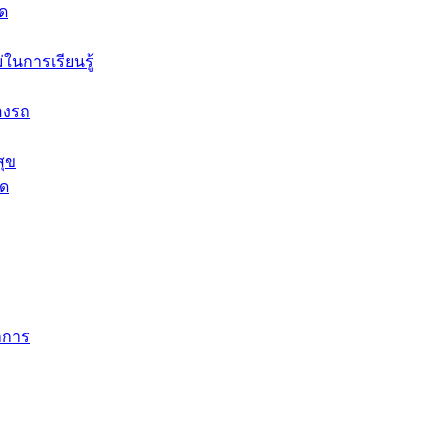
าด
ในการเรียนรู้
องรถ
สุข
ุด
าการ