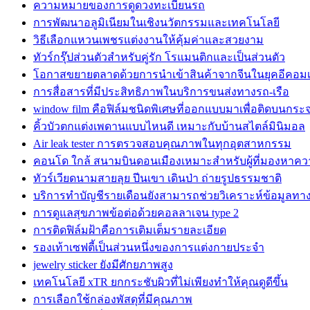
ความหมายของการดูดวงทะเบียนรถ
การพัฒนาอลูมิเนียมในเชิงนวัตกรรมและเทคโนโลยี
วิธีเลือกแหวนเพชรแต่งงานให้คุ้มค่าและสวยงาม
ทัวร์กรุ๊ปส่วนตัวสำหรับคู่รัก โรแมนติกและเป็นส่วนตัว
โอกาสขยายตลาดด้วยการนำเข้าสินค้าจากจีนในยุคอีคอมเม
การสื่อสารที่มีประสิทธิภาพในบริการขนส่งทางรถ-เรือ
window film คือฟิล์มชนิดพิเศษที่ออกแบบมาเพื่อติดบนกระ
คิ้วบัวตกแต่งเพดานแบบไหนดี เหมาะกับบ้านสไตล์มินิมอล
Air leak tester การตรวจสอบคุณภาพในทุกอุตสาหกรรม
คอนโด ใกล้ สนามบินดอนเมืองเหมาะสำหรับผู้ที่มองหาควา
ทัวร์เวียดนามสายลุย ปีนเขา เดินป่า ถ่ายรูปธรรมชาติ
บริการทำบัญชีรายเดือนยังสามารถช่วยวิเคราะห์ข้อมูลทา
การดูแลสุขภาพข้อต่อด้วยคอลลาเจน type 2
การติดฟิล์มฝ้าคือการเติมเต็มรายละเอียด
รองเท้าเซฟตี้เป็นส่วนหนึ่งของการแต่งกายประจำ
jewelry sticker ยังมีศักยภาพสูง
เทคโนโลยี xTR ยกกระชับผิวที่ไม่เพียงทำให้คุณดูดีขึ้น
การเลือกใช้กล่องพัสดุที่มีคุณภาพ