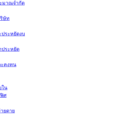
ประมาณจำกัด
ริษัท
ะประหยัดงบ
คาประหยัด
งและคงทน
ายใน
ฟิศ
ง่ายดาย